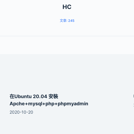
HC
文章: 245
在Ubuntu 20.04 安裝
Apche+mysql+php+phpmyadmin
2020-10-20