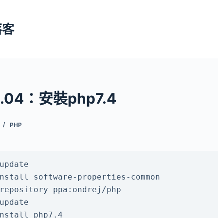
落客
6.04：安裝php7.4
PHP
update

nstall software-properties-common

repository ppa:ondrej/php

update

nstall php7.4
