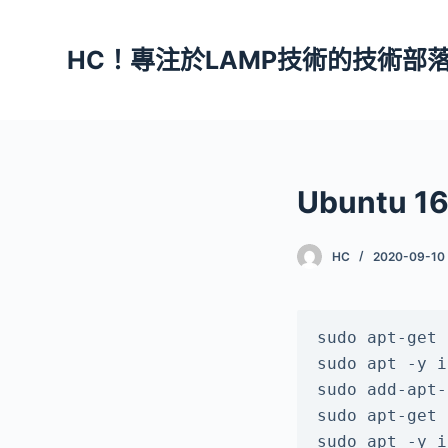
跳
至
HC！專注於LAMP技術的技術部
主
要
內
容
Ubuntu 1
HC
2020-09-10
sudo apt-get 
sudo apt -y i
sudo add-apt-
sudo apt-get 
sudo apt -y i