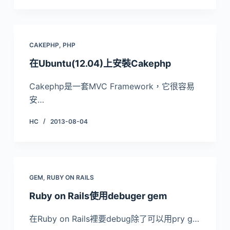
CAKEPHP
,
PHP
在Ubuntu(12.04)上安裝Cakephp
Cakephp是一套MVC Framework，它很容易
安…
HC
2013-08-04
GEM
,
RUBY ON RAILS
Ruby on Rails使用debuger gem
在Ruby on Rails裡要debug除了可以用pry g…